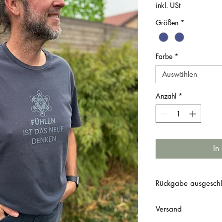
inkl. USt
Größen
*
Farbe
*
Auswählen
Anzahl
*
In
Rückgabe ausgeschl
Versand