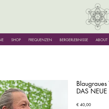
NE
SHOP
FREQUENZEN
BERGERLEBNISSE
ABOUT
Blaugraues 
DAS NEUE
Preis
€ 40,00