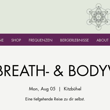
NE
SHOP
FREQUENZEN
BERGERLEBNISSE
ABOUT
- BREATH- & BO
Mon, Aug 05
  |  
Kitzbühel
Eine tiefgehende Reise zu dir selbst.