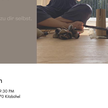
n
9:30 PM
70 Kitzbühel