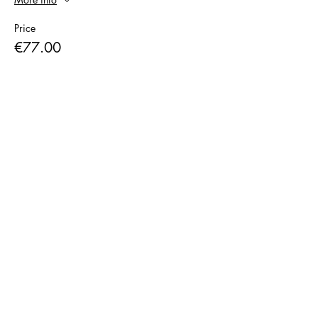
Price
€77.00
+€1.93 ticket service fee
Sale ended
Ticket type
24.10. Early Bird
Sound&Breath
Price
€67.00
+€1.68 ticket service fee