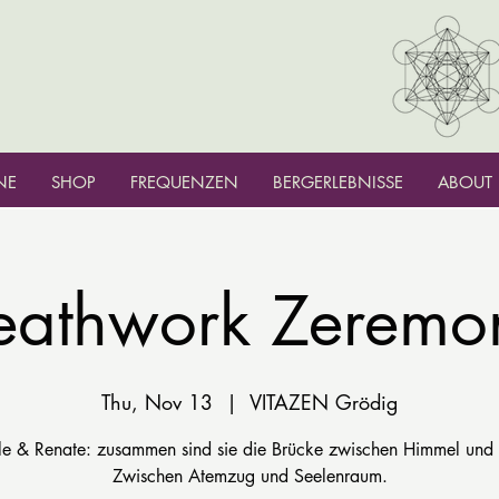
NE
SHOP
FREQUENZEN
BERGERLEBNISSE
ABOUT
eathwork Zeremo
Thu, Nov 13
  |  
VITAZEN Grödig
le & Renate: zusammen sind sie die Brücke zwischen Himmel und 
Zwischen Atemzug und Seelenraum.