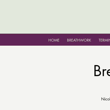
HOME
BREATHWORK
TERMI
Br
Nico