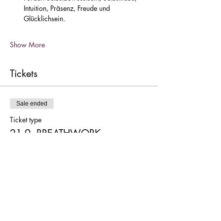
Intuition, Präsenz, Freude und 
Glücklichsein.
Show More
Tickets
Sale ended
Ticket type
21.9. BREATHWORK
Zeremonie
More info
Price
€55.00
+€1.38 ticket service fee