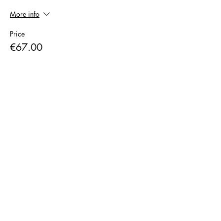
More info
Price
€67.00
+€1.68 ticket service fee
Sale ended
Ticket type
BREATHWORK & KAKAO
More info
Price
€77.00
+€1.93 ticket service fee