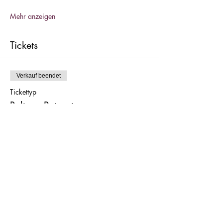
Mehr anzeigen
Tickets
Verkauf beendet
Tickettyp
Beltane-Retreat
Mehr Infos
Preis
€ 444,00
+€ 11,10 Ticket-Servicegebühr